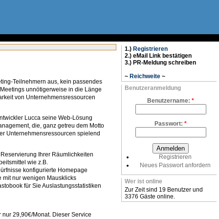
1.)
Registrieren
2.) eMail Link bestätigen
3.) PR-Meldung schreiben
~
Reichweite
~
eting-Teilnehmern aus, kein passendes
Benutzeranmeldung
Meetings unnötigerweise in die Länge
gbarkeit von Unternehmensressourcen
Benutzername:
*
Entwickler Lucca seine Web-Lösung
Passwort:
*
management, die, ganz getreu dem Motto
hrer Unternehmensressourcen spielend
 Reservierung Ihrer Räumlichkeiten
Registrieren
eitsmittel wie z.B.
Neues Passwort anfordern
dürfnisse konfigurierte Homepage
e mit nur wenigen Mausklicks
Wer ist online
tobook für Sie Auslastungsstatistiken
Zur Zeit sind 19 Benutzer und
3376 Gäste online.
 nur 29,90€/Monat. Dieser Service