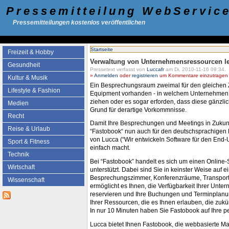
Pressemitteilung WebServic
Pressemitteilungen kostenlos veröffentlichen
Startseite
Freizeit & Hobby
Verwaltung von Unternehmensressourcen lei
Gesundheit
Pressetext verfasst von
Luccafr
am Di, 2010-11-16 09:34.
»
Anmelden
oder
registrieren
um Kommentare einzutragen -
Kultur & Musik
Ein Besprechungsraum zweimal für den gleichen Z
Lifestyle & Fashion
Equipment vorhanden - in welchem Unternehmen i
ziehen oder es sogar erforden, dass diese gänzli
Medien
Grund für derartige Vorkommnisse.
Recht
Damit Ihre Besprechungen und Meetings in Zukunf
Reise & Urlaub
“Fastobook“ nun auch für den deutschsprachigen M
von Lucca (“Wir entwickeln Software für den End
Sport & Fitness
einfach macht.
Technik
Bei “Fastobook” handelt es sich um einen Online
Wirtschaft
unterstützt. Dabei sind Sie in keinster Weise auf 
Besprechungszimmer, Konferenzräume, Transportmit
Wissenschaft
ermöglicht es Ihnen, die Verfügbarkeit Ihrer Unt
reservieren und Ihre Buchungen und Terminplanung
Ihrer Ressourcen, die es Ihnen erlauben, die zukü
In nur 10 Minuten haben Sie Fastobook auf Ihre p
Lucca bietet Ihnen Fastobook, die webbasierte M