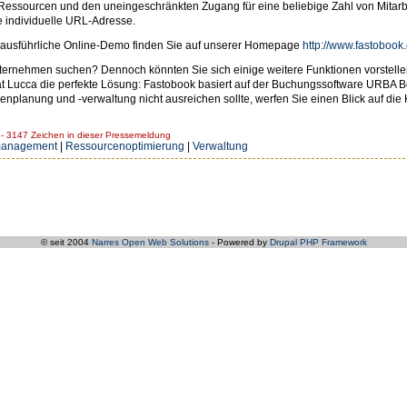
Ressourcen und den uneingeschränkten Zugang für eine beliebige Zahl von Mitarb
e individuelle URL-Adresse.
e ausführliche Online-Demo finden Sie auf unserer Homepage
http://www.fastobook
Unternehmen suchen? Dennoch könnten Sie sich einige weitere Funktionen vorstellen
 Lucca die perfekte Lösung: Fastobook basiert auf der Buchungssoftware URBA Boo
cenplanung und -verwaltung nicht ausreichen sollte, werfen Sie einen Blick auf d
 3147 Zeichen in dieser Pressemeldung
management
|
Ressourcenoptimierung
|
Verwaltung
© seit 2004
Narres Open Web Solutions
- Powered by
Drupal PHP Framework