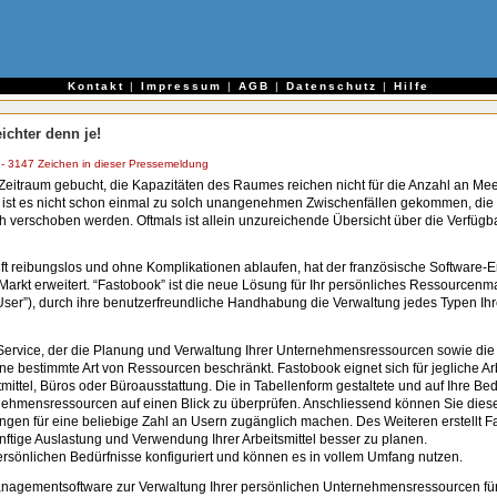
e
Kontakt
|
Impressum
|
AGB
|
Datenschutz
|
Hilfe
chter denn je!
 3147 Zeichen in dieser Pressemeldung
eitraum gebucht, die Kapazitäten des Raumes reichen nicht für die Anzahl an Me
st es nicht schon einmal zu solch unangenehmen Zwischenfällen gekommen, die 
ch verschoben werden. Oftmals ist allein unzureichende Übersicht über die Verfü
t reibungslos und ohne Komplikationen ablaufen, hat der französische Software-
arkt erweitert. “Fastobook” ist die neue Lösung für Ihr persönliches Ressourcen
-User”), durch ihre benutzerfreundliche Handhabung die Verwaltung jedes Typen I
-Service, der die Planung und Verwaltung Ihrer Unternehmensressourcen sowie die
eine bestimmte Art von Ressourcen beschränkt. Fastobook eignet sich für jegliche Arb
tel, Büros oder Büroausstattung. Die in Tabellenform gestaltete und auf Ihre Be
ernehmensressourcen auf einen Blick zu überprüfen. Anschliessend können Sie dies
en für eine beliebige Zahl an Usern zugänglich machen. Des Weiteren erstellt Fas
nftige Auslastung und Verwendung Ihrer Arbeitsmittel besser zu planen.
ersönlichen Bedürfnisse konfiguriert und können es in vollem Umfang nutzen.
anagementsoftware zur Verwaltung Ihrer persönlichen Unternehmensressourcen für