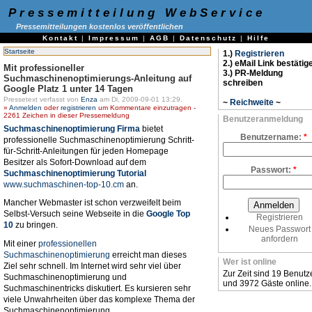
Pressemitteilung WebService
Pressemitteilungen kostenlos veröffentlichen
Kontakt
|
Impressum
|
AGB
|
Datenschutz
|
Hilfe
Startseite
1.)
Registrieren
2.) eMail Link bestätig
Mit professioneller
3.) PR-Meldung
Suchmaschinenoptimierungs-Anleitung auf
schreiben
Google Platz 1 unter 14 Tagen
Pressetext verfasst von
Enza
am Di, 2009-09-01 13:29.
~
Reichweite
~
»
Anmelden
oder
registrieren
um Kommentare einzutragen -
2261 Zeichen in dieser Pressemeldung
Benutzeranmeldung
Suchmaschinenoptimierung Firma
bietet
Benutzername:
*
professionelle Suchmaschinenoptimierung Schritt-
für-Schritt-Anleitungen für jeden Homepage
Besitzer als Sofort-Download auf dem
Passwort:
*
Suchmaschinenoptimierung Tutorial
www.suchmaschinen-top-10.cm
an.
Mancher Webmaster ist schon verzweifelt beim
Selbst-Versuch seine Webseite in die
Google Top
Registrieren
10
zu bringen.
Neues Passwort
anfordern
Mit einer
professionellen
Suchmaschinenoptimierung
erreicht man dieses
Wer ist online
Ziel sehr schnell. Im Internet wird sehr viel über
Zur Zeit sind 19 Benutz
Suchmaschinenoptimierung und
und 3972 Gäste online.
Suchmaschinentricks diskutiert. Es kursieren sehr
viele Unwahrheiten über das komplexe Thema der
Suchmaschinenoptimierung.