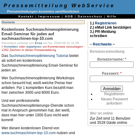
Pressemitteilung WebService
Pressemitteilungen kostenlos veröffentlichen
Kontakt
|
Impressum
|
AGB
|
Datenschutz
|
Hilfe
Startseite
1.)
Registrieren
2.) eMail Link bestätigen
Kostenloses Suchmaschinenoptimierung
3.) PR-Meldung
Email-Seminar für jeden auf
schreiben
suchmaschinen-top-10.com
Pressetext verfasst von
Enza
am Sa, 2009-08-22 11:38.
~
Reichweite
~
»
Anmelden
oder
registrieren
um Kommentare einzutragen -
1262 Zeichen in dieser Pressemeldung
Benutzeranmeldung
Das
Suchmaschinenoptimierung Tutorial
bietet
Benutzername:
*
ab sofort ein kostenloses
Suchmaschinenoptimierung Email-Seminar für
jeden an.
Passwort:
*
Wer Suchmaschinenoptimierung Workshops
schon besucht hat, weiß welche Preise hier
anfallen. Für 1 kompletten Kurs bezahlt man
hier zwischen 3000 und 8000 Euro.
Registrieren
Neues Passwort
Und wer professionelle
anfordern
Suchmaschinenoptimierungs-Dienste schon
mal in Anspruch genommen hat, der weiß,
Wer ist online
dass man hier unter 1000 Euro nicht weit
Zur Zeit sind 11 Benutzer
kommt!
und 3528 Gäste online.
Wer diesen kostenlosen Dienst von
www.suchmaschinen-top-10.com
nutzen und