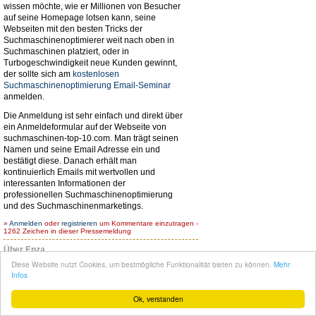
wissen möchte, wie er Millionen von Besucher
auf seine Homepage lotsen kann, seine
Webseiten mit den besten Tricks der
Suchmaschinenoptimierer weit nach oben in
Suchmaschinen platziert, oder in
Turbogeschwindigkeit neue Kunden gewinnt,
der sollte sich am
kostenlosen
Suchmaschinenoptimierung Email-Seminar
anmelden.
Die Anmeldung ist sehr einfach und direkt über
ein Anmeldeformular auf der Webseite von
suchmaschinen-top-10.com. Man trägt seinen
Namen und seine Email Adresse ein und
bestätigt diese. Danach erhält man
kontinuierlich Emails mit wertvollen und
interessanten Informationen der
professionellen Suchmaschinenoptimierung
und des Suchmaschinenmarketings.
»
Anmelden
oder
registrieren
um Kommentare einzutragen -
1262 Zeichen in dieser Pressemeldung
Über Enza
Komplettes Benutzerprofil betrachten
Diese Website nutzt Cookies, um bestmögliche Funktionalität bieten zu können.
Mehr
Infos
© seit 2004
Narres Open Web Solutions
- Powered by
Drupal PHP Framework
Ok, verstanden