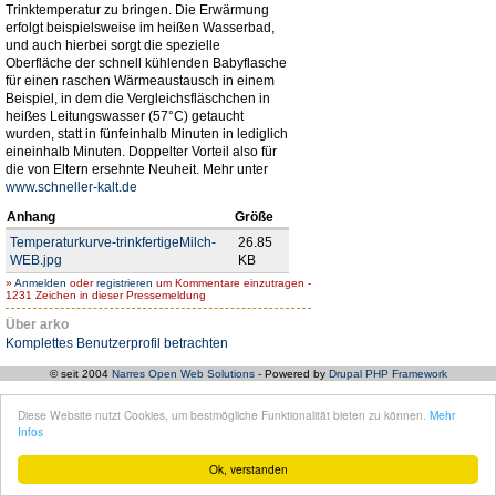
Trinktemperatur zu bringen. Die Erwärmung
erfolgt beispielsweise im heißen Wasserbad,
und auch hierbei sorgt die spezielle
Oberfläche der schnell kühlenden Babyflasche
für einen raschen Wärmeaustausch in einem
Beispiel, in dem die Vergleichsfläschchen in
heißes Leitungswasser (57°C) getaucht
wurden, statt in fünfeinhalb Minuten in lediglich
eineinhalb Minuten. Doppelter Vorteil also für
die von Eltern ersehnte Neuheit. Mehr unter
www.schneller-kalt.de
Anhang
Größe
Temperaturkurve-trinkfertigeMilch-
26.85
WEB.jpg
KB
»
Anmelden
oder
registrieren
um Kommentare einzutragen -
1231 Zeichen in dieser Pressemeldung
Über arko
Komplettes Benutzerprofil betrachten
© seit 2004
Narres Open Web Solutions
- Powered by
Drupal PHP Framework
Diese Website nutzt Cookies, um bestmögliche Funktionalität bieten zu können.
Mehr
Infos
Ok, verstanden