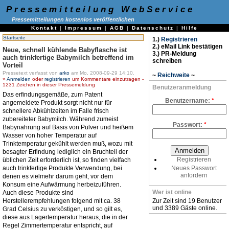
Pressemitteilung WebService
Pressemitteilungen kostenlos veröffentlichen
Kontakt
|
Impressum
|
AGB
|
Datenschutz
|
Hilfe
Startseite
1.)
Registrieren
2.) eMail Link bestätigen
Neue, schnell kühlende Babyflasche ist
3.) PR-Meldung
auch trinkfertige Babymilch betreffend im
schreiben
Vorteil
Pressetext verfasst von
arko
am Mo, 2008-09-29 14:10.
~
Reichweite
~
»
Anmelden
oder
registrieren
um Kommentare einzutragen -
1231 Zeichen in dieser Pressemeldung
Benutzeranmeldung
Das erfindungsgemäße, zum Patent
Benutzername:
*
angemeldete Produkt sorgt nicht nur für
schnellere Abkühlzeiten im Falle frisch
zubereiteter Babymilch. Während zumeist
Passwort:
*
Babynahrung auf Basis von Pulver und heißem
Wasser von hoher Temperatur auf
Trinktemperatur gekühlt werden muß, wozu mit
besagter Erfindung lediglich ein Bruchteil der
Registrieren
üblichen Zeit erforderlich ist, so finden vielfach
auch trinkfertige Produkte Verwendung, bei
Neues Passwort
anfordern
denen es vielmehr darum geht, vor dem
Konsum eine Aufwärmung herbeizuführen.
Wer ist online
Auch diese Produkte sind
Herstellerempfehlungen folgend mit ca. 38
Zur Zeit sind 19 Benutzer
und 3389 Gäste online.
Grad Celsius zu verköstigen, und so gilt es,
diese aus Lagertemperatur heraus, die in der
Regel Zimmertemperatur entspricht, auf