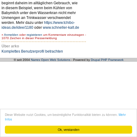
beginnt daheim im alltäglichen Gebrauch, wie
in diesem Beispiel, wenn beim Kühlen von
Babymilch unter dem Wasserkran nicht mehr
Unmengen an Trinkwasser verschwendet
werden. Mehr dazu unter
https://www.tchibo-
ideas.de/idee/1180
oder
www.schneller-kalt.de
»
Anmelden
oder
registrieren
um Kommentare einzutragen -
1070 Zeichen in dieser Pressemeldung
Über arko
Komplettes Benutzerprofil betrachten
© seit 2004
Narres Open Web Solutions
- Powered by
Drupal PHP Framework
Diese Website nutzt Cookies, um bestmögliche Funktionalität bieten zu können.
Mehr
Infos
Ok, verstanden