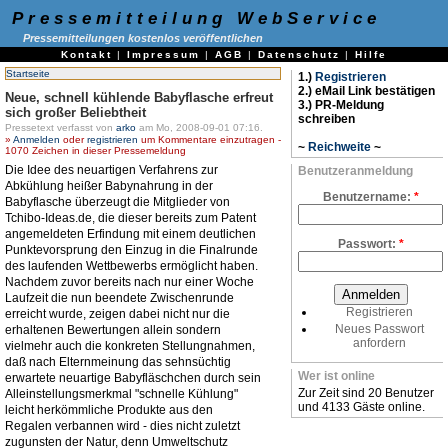
Pressemitteilung WebService
Pressemitteilungen kostenlos veröffentlichen
Kontakt
|
Impressum
|
AGB
|
Datenschutz
|
Hilfe
Startseite
1.)
Registrieren
2.) eMail Link bestätigen
Neue, schnell kühlende Babyflasche erfreut
3.) PR-Meldung
sich großer Beliebtheit
schreiben
Pressetext verfasst von
arko
am Mo, 2008-09-01 07:16.
»
Anmelden
oder
registrieren
um Kommentare einzutragen -
~
Reichweite
~
1070 Zeichen in dieser Pressemeldung
Die Idee des neuartigen Verfahrens zur
Benutzeranmeldung
Abkühlung heißer Babynahrung in der
Benutzername:
*
Babyflasche überzeugt die Mitglieder von
Tchibo-Ideas.de, die dieser bereits zum Patent
angemeldeten Erfindung mit einem deutlichen
Passwort:
*
Punktevorsprung den Einzug in die Finalrunde
des laufenden Wettbewerbs ermöglicht haben.
Nachdem zuvor bereits nach nur einer Woche
Laufzeit die nun beendete Zwischenrunde
Registrieren
erreicht wurde, zeigen dabei nicht nur die
Neues Passwort
erhaltenen Bewertungen allein sondern
anfordern
vielmehr auch die konkreten Stellungnahmen,
daß nach Elternmeinung das sehnsüchtig
Wer ist online
erwartete neuartige Babyfläschchen durch sein
Zur Zeit sind 20 Benutzer
Alleinstellungsmerkmal "schnelle Kühlung"
und 4133 Gäste online.
leicht herkömmliche Produkte aus den
Regalen verbannen wird - dies nicht zuletzt
zugunsten der Natur, denn Umweltschutz