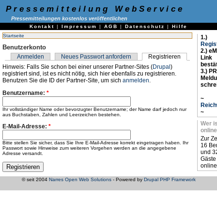
Pressemitteilung WebService
Pressemitteilungen kostenlos veröffentlichen
Kontakt
|
Impressum
|
AGB
|
Datenschutz
|
Hilfe
Startseite
1.)
Regis
Benutzerkonto
2.) eM
Anmelden
Neues Passwort anfordern
Registrieren
Link
bestä
Hinweis: Falls Sie schon bei einer unserer Partner-Sites (
Drupal
)
3.) PR
registriert sind, ist es nicht nötig, sich hier ebenfalls zu registrieren.
Meld
Benutzen Sie die ID der Partner-Site, um sich
anmelden
.
schre
Benutzername:
*
~
Reich
Ihr vollständiger Name oder bevorzugter Benutzername; der Name darf jedoch nur
~
aus Buchstaben, Zahlen und Leerzeichen bestehen.
Wer i
E-Mail-Adresse:
*
online
Zur Ze
Bitte stellen Sie sicher, dass Sie Ihre E-Mail-Adresse korrekt eingetragen haben. Ihr
16 Be
Passwort sowie Hinweise zum weiteren Vorgehen werden an die angegebene
und 3
Adresse versandt.
Gäste
online
© seit 2004
Narres Open Web Solutions
- Powered by
Drupal PHP Framework