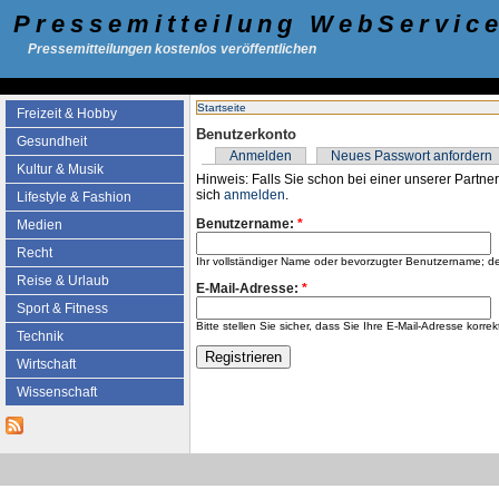
Pressemitteilung WebServic
Pressemitteilungen kostenlos veröffentlichen
Startseite
Freizeit & Hobby
Benutzerkonto
Gesundheit
Anmelden
Neues Passwort anfordern
Kultur & Musik
Hinweis: Falls Sie schon bei einer unserer Partner
sich
anmelden
.
Lifestyle & Fashion
Benutzername:
*
Medien
Recht
Ihr vollständiger Name oder bevorzugter Benutzername; d
Reise & Urlaub
E-Mail-Adresse:
*
Sport & Fitness
Bitte stellen Sie sicher, dass Sie Ihre E-Mail-Adresse k
Technik
Wirtschaft
Wissenschaft