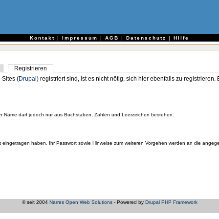
e
Kontakt
|
Impressum
|
AGB
|
Datenschutz
|
Hilfe
Registrieren
-Sites (
Drupal
) registriert sind, ist es nicht nötig, sich hier ebenfalls zu registriere
er Name darf jedoch nur aus Buchstaben, Zahlen und Leerzeichen bestehen.
orrekt eingetragen haben. Ihr Passwort sowie Hinweise zum weiteren Vorgehen werden an die ange
© seit 2004
Narres Open Web Solutions
- Powered by
Drupal PHP Framework