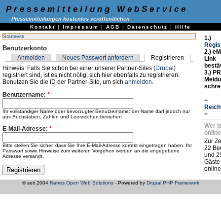
Pressemitteilung WebService
Pressemitteilungen kostenlos veröffentlichen
Kontakt
|
Impressum
|
AGB
|
Datenschutz
|
Hilfe
Startseite
1.)
Regis
Benutzerkonto
2.) eM
Anmelden
Neues Passwort anfordern
Registrieren
Link
bestä
Hinweis: Falls Sie schon bei einer unserer Partner-Sites (
Drupal
)
3.) PR
registriert sind, ist es nicht nötig, sich hier ebenfalls zu registrieren.
Meld
Benutzen Sie die ID der Partner-Site, um sich
anmelden
.
schre
Benutzername:
*
~
Reich
Ihr vollständiger Name oder bevorzugter Benutzername; der Name darf jedoch nur
~
aus Buchstaben, Zahlen und Leerzeichen bestehen.
Wer i
E-Mail-Adresse:
*
online
Zur Ze
Bitte stellen Sie sicher, dass Sie Ihre E-Mail-Adresse korrekt eingetragen haben. Ihr
22 Be
Passwort sowie Hinweise zum weiteren Vorgehen werden an die angegebene
und 2
Adresse versandt.
Gäste
online
© seit 2004
Narres Open Web Solutions
- Powered by
Drupal PHP Framework