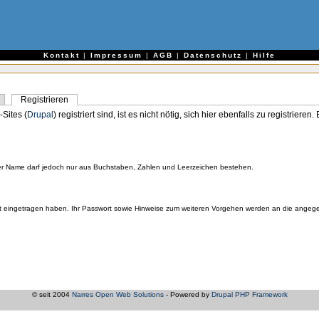
e
Kontakt
|
Impressum
|
AGB
|
Datenschutz
|
Hilfe
Registrieren
-Sites (
Drupal
) registriert sind, ist es nicht nötig, sich hier ebenfalls zu registriere
er Name darf jedoch nur aus Buchstaben, Zahlen und Leerzeichen bestehen.
orrekt eingetragen haben. Ihr Passwort sowie Hinweise zum weiteren Vorgehen werden an die ange
© seit 2004
Narres Open Web Solutions
- Powered by
Drupal PHP Framework