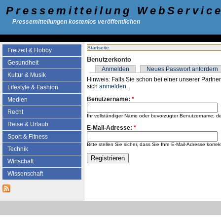
Pressemitteilung WebServic
Pressemitteilungen kostenlos veröffentlichen
Startseite
Freizeit & Hobby
Benutzerkonto
Gesundheit
Anmelden
Neues Passwort anfordern
Kultur & Musik
Hinweis: Falls Sie schon bei einer unserer Partner
sich
anmelden
.
Lifestyle & Fashion
Benutzername:
*
Medien
Recht
Ihr vollständiger Name oder bevorzugter Benutzername; d
Reise & Urlaub
E-Mail-Adresse:
*
Sport & Fitness
Bitte stellen Sie sicher, dass Sie Ihre E-Mail-Adresse k
Technik
Wirtschaft
Wissenschaft