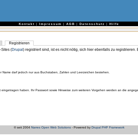
e
Kontakt
|
Impressum
|
AGB
|
Datenschutz
|
Hilfe
Registrieren
-Sites (
Drupal
) registriert sind, ist es nicht nötig, sich hier ebenfalls zu registriere
er Name darf jedoch nur aus Buchstaben, Zahlen und Leerzeichen bestehen.
orrekt eingetragen haben. Ihr Passwort sowie Hinweise zum weiteren Vorgehen werden an die ange
© seit 2004
Narres Open Web Solutions
- Powered by
Drupal PHP Framework