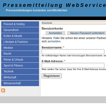
Pressemitteilung WebServic
Pressemitteilungen kostenlos veröffentlichen
Startseite
Freizeit & Hobby
Benutzerkonto
Gesundheit
Anmelden
Neues Passwort anfordern
Kultur & Musik
Hinweis: Falls Sie schon bei einer unserer Partner
sich
anmelden
.
Lifestyle & Fashion
Benutzername:
*
Medien
Recht
Ihr vollständiger Name oder bevorzugter Benutzername; d
Reise & Urlaub
E-Mail-Adresse:
*
Sport & Fitness
Bitte stellen Sie sicher, dass Sie Ihre E-Mail-Adresse k
Technik
Wirtschaft
Wissenschaft