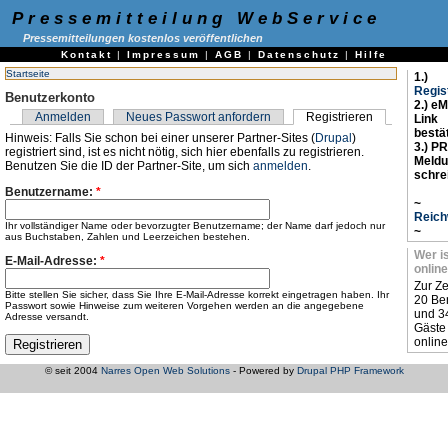
Pressemitteilung WebService
Pressemitteilungen kostenlos veröffentlichen
Kontakt
|
Impressum
|
AGB
|
Datenschutz
|
Hilfe
Startseite
1.)
Regis
Benutzerkonto
2.) eM
Anmelden
Neues Passwort anfordern
Registrieren
Link
bestä
Hinweis: Falls Sie schon bei einer unserer Partner-Sites (
Drupal
)
3.) PR
registriert sind, ist es nicht nötig, sich hier ebenfalls zu registrieren.
Meld
Benutzen Sie die ID der Partner-Site, um sich
anmelden
.
schre
Benutzername:
*
~
Reich
Ihr vollständiger Name oder bevorzugter Benutzername; der Name darf jedoch nur
~
aus Buchstaben, Zahlen und Leerzeichen bestehen.
Wer i
E-Mail-Adresse:
*
online
Zur Ze
Bitte stellen Sie sicher, dass Sie Ihre E-Mail-Adresse korrekt eingetragen haben. Ihr
20 Be
Passwort sowie Hinweise zum weiteren Vorgehen werden an die angegebene
und 3
Adresse versandt.
Gäste
online
© seit 2004
Narres Open Web Solutions
- Powered by
Drupal PHP Framework