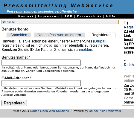
Pressemitteilung WebService
Pressemitteilungen kostenlos veröffentlichen
Kontakt
|
Impressum
|
AGB
|
Datenschutz
|
Hilfe
Startseite
1.)
Regis
Benutzerkonto
2.) eM
Anmelden
Neues Passwort anfordern
Registrieren
Link
bestä
Hinweis: Falls Sie schon bei einer unserer Partner-Sites (
Drupal
)
3.) PR
registriert sind, ist es nicht nötig, sich hier ebenfalls zu registrieren.
Meld
Benutzen Sie die ID der Partner-Site, um sich
anmelden
.
schre
Benutzername:
*
~
Reich
Ihr vollständiger Name oder bevorzugter Benutzername; der Name darf jedoch nur
~
aus Buchstaben, Zahlen und Leerzeichen bestehen.
Wer i
E-Mail-Adresse:
*
online
Zur Ze
Bitte stellen Sie sicher, dass Sie Ihre E-Mail-Adresse korrekt eingetragen haben. Ihr
20 Be
Passwort sowie Hinweise zum weiteren Vorgehen werden an die angegebene
und 3
Adresse versandt.
Gäste
online
© seit 2004
Narres Open Web Solutions
- Powered by
Drupal PHP Framework