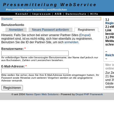
Pressemitteilung WebService
Pressemitteilungen kostenlos veröffentlichen
Kontakt
|
Impressum
|
AGB
|
Datenschutz
|
Hilfe
Startseite
1.)
Regis
Benutzerkonto
2.) eM
Anmelden
Neues Passwort anfordern
Registrieren
Link
bestä
Hinweis: Falls Sie schon bei einer unserer Partner-Sites (
Drupal
)
3.) PR
registriert sind, ist es nicht nötig, sich hier ebenfalls zu registrieren.
Meld
Benutzen Sie die ID der Partner-Site, um sich
anmelden
.
schre
Benutzername:
*
~
Reich
Ihr vollständiger Name oder bevorzugter Benutzername; der Name darf jedoch nur
~
aus Buchstaben, Zahlen und Leerzeichen bestehen.
Wer i
E-Mail-Adresse:
*
online
Zur Ze
Bitte stellen Sie sicher, dass Sie Ihre E-Mail-Adresse korrekt eingetragen haben. Ihr
21 Be
Passwort sowie Hinweise zum weiteren Vorgehen werden an die angegebene
und 3
Adresse versandt.
Gäste
online
© seit 2004
Narres Open Web Solutions
- Powered by
Drupal PHP Framework