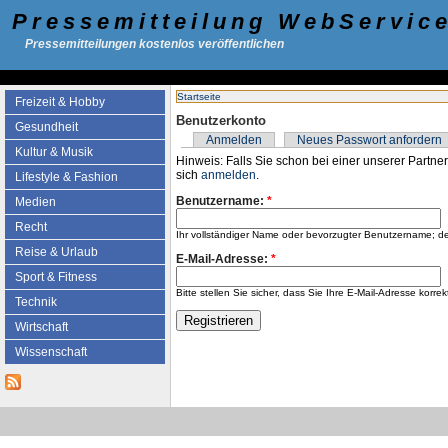
Pressemitteilung WebServic
Pressemitteilungen kostenlos veröffentlichen
Startseite
Freizeit & Hobby
Benutzerkonto
Gesundheit
Anmelden
Neues Passwort anfordern
Kultur & Musik
Hinweis: Falls Sie schon bei einer unserer Partner
sich
anmelden
.
Lifestyle & Fashion
Benutzername:
*
Medien
Recht
Ihr vollständiger Name oder bevorzugter Benutzername; d
Reise & Urlaub
E-Mail-Adresse:
*
Sport & Fitness
Bitte stellen Sie sicher, dass Sie Ihre E-Mail-Adresse k
Technik
Wirtschaft
Wissenschaft