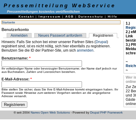
Pressemitteilung WebService
Pressemitteilungen kostenlos veröffentlichen
Kontakt
|
Impressum
|
AGB
|
Datenschutz
|
Hilfe
Startseite
1.)
Regis
Benutzerkonto
2.) eM
Anmelden
Neues Passwort anfordern
Registrieren
Link
bestä
Hinweis: Falls Sie schon bei einer unserer Partner-Sites (
Drupal
)
3.) PR
registriert sind, ist es nicht nötig, sich hier ebenfalls zu registrieren.
Meld
Benutzen Sie die ID der Partner-Site, um sich
anmelden
.
schre
Benutzername:
*
~
Reich
Ihr vollständiger Name oder bevorzugter Benutzername; der Name darf jedoch nur
~
aus Buchstaben, Zahlen und Leerzeichen bestehen.
Wer i
E-Mail-Adresse:
*
online
Zur Ze
Bitte stellen Sie sicher, dass Sie Ihre E-Mail-Adresse korrekt eingetragen haben. Ihr
22 Be
Passwort sowie Hinweise zum weiteren Vorgehen werden an die angegebene
und 3
Adresse versandt.
Gäste
online
© seit 2004
Narres Open Web Solutions
- Powered by
Drupal PHP Framework