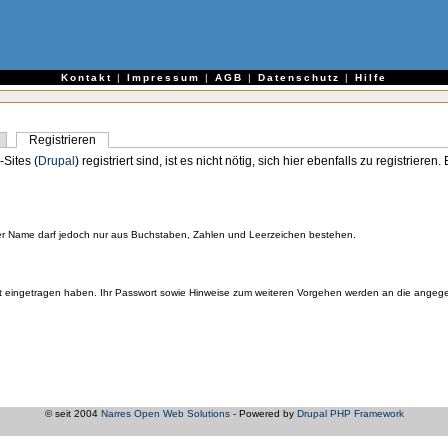
e
Kontakt
|
Impressum
|
AGB
|
Datenschutz
|
Hilfe
Registrieren
-Sites (
Drupal
) registriert sind, ist es nicht nötig, sich hier ebenfalls zu registriere
er Name darf jedoch nur aus Buchstaben, Zahlen und Leerzeichen bestehen.
orrekt eingetragen haben. Ihr Passwort sowie Hinweise zum weiteren Vorgehen werden an die ange
© seit 2004
Narres Open Web Solutions
- Powered by
Drupal PHP Framework