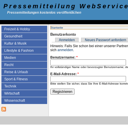
Pressemitteilung WebServic
Pressemitteilungen kostenlos veröffentlichen
Startseite
Freizeit & Hobby
Benutzerkonto
Gesundheit
Anmelden
Neues Passwort anfordern
Kultur & Musik
Hinweis: Falls Sie schon bei einer unserer Partner
sich
anmelden
.
Lifestyle & Fashion
Benutzername:
*
Medien
Recht
Ihr vollständiger Name oder bevorzugter Benutzername; d
Reise & Urlaub
E-Mail-Adresse:
*
Sport & Fitness
Bitte stellen Sie sicher, dass Sie Ihre E-Mail-Adresse k
Technik
Wirtschaft
Wissenschaft