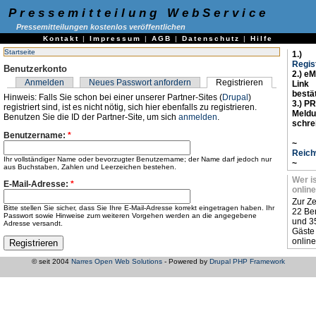
Pressemitteilung WebService
Pressemitteilungen kostenlos veröffentlichen
Kontakt
|
Impressum
|
AGB
|
Datenschutz
|
Hilfe
Startseite
1.)
Regis
Benutzerkonto
2.) eM
Anmelden
Neues Passwort anfordern
Registrieren
Link
bestä
Hinweis: Falls Sie schon bei einer unserer Partner-Sites (
Drupal
)
3.) PR
registriert sind, ist es nicht nötig, sich hier ebenfalls zu registrieren.
Meld
Benutzen Sie die ID der Partner-Site, um sich
anmelden
.
schre
Benutzername:
*
~
Reich
Ihr vollständiger Name oder bevorzugter Benutzername; der Name darf jedoch nur
~
aus Buchstaben, Zahlen und Leerzeichen bestehen.
Wer i
E-Mail-Adresse:
*
online
Zur Ze
Bitte stellen Sie sicher, dass Sie Ihre E-Mail-Adresse korrekt eingetragen haben. Ihr
22 Be
Passwort sowie Hinweise zum weiteren Vorgehen werden an die angegebene
und 3
Adresse versandt.
Gäste
online
© seit 2004
Narres Open Web Solutions
- Powered by
Drupal PHP Framework