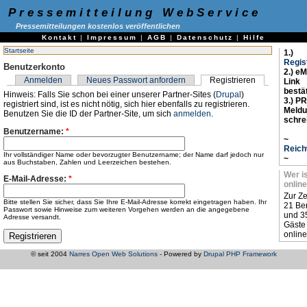
Pressemitteilung WebService
Pressemitteilungen kostenlos veröffentlichen
Kontakt
|
Impressum
|
AGB
|
Datenschutz
|
Hilfe
Startseite
1.)
Regis
Benutzerkonto
2.) eM
Anmelden
Neues Passwort anfordern
Registrieren
Link
bestä
Hinweis: Falls Sie schon bei einer unserer Partner-Sites (
Drupal
)
3.) PR
registriert sind, ist es nicht nötig, sich hier ebenfalls zu registrieren.
Meld
Benutzen Sie die ID der Partner-Site, um sich
anmelden
.
schre
Benutzername:
*
~
Reich
Ihr vollständiger Name oder bevorzugter Benutzername; der Name darf jedoch nur
~
aus Buchstaben, Zahlen und Leerzeichen bestehen.
Wer i
E-Mail-Adresse:
*
online
Zur Ze
Bitte stellen Sie sicher, dass Sie Ihre E-Mail-Adresse korrekt eingetragen haben. Ihr
21 Be
Passwort sowie Hinweise zum weiteren Vorgehen werden an die angegebene
und 3
Adresse versandt.
Gäste
online
© seit 2004
Narres Open Web Solutions
- Powered by
Drupal PHP Framework