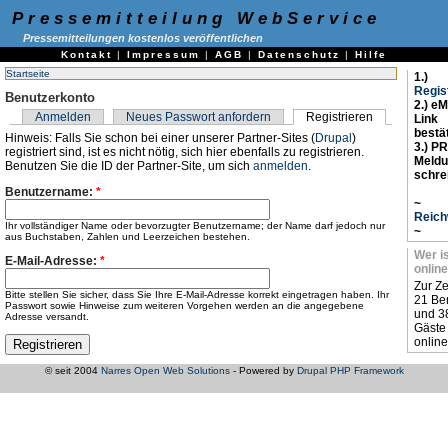
Pressemitteilung WebService
Pressemitteilungen kostenlos veröffentlichen
Kontakt
|
Impressum
|
AGB
|
Datenschutz
|
Hilfe
Startseite
1.)
Regis
Benutzerkonto
2.) eM
Anmelden
Neues Passwort anfordern
Registrieren
Link
bestä
Hinweis: Falls Sie schon bei einer unserer Partner-Sites (
Drupal
)
3.) PR
registriert sind, ist es nicht nötig, sich hier ebenfalls zu registrieren.
Meld
Benutzen Sie die ID der Partner-Site, um sich
anmelden
.
schre
Benutzername:
*
~
Reich
Ihr vollständiger Name oder bevorzugter Benutzername; der Name darf jedoch nur
~
aus Buchstaben, Zahlen und Leerzeichen bestehen.
Wer i
E-Mail-Adresse:
*
online
Zur Ze
Bitte stellen Sie sicher, dass Sie Ihre E-Mail-Adresse korrekt eingetragen haben. Ihr
21 Be
Passwort sowie Hinweise zum weiteren Vorgehen werden an die angegebene
und 3
Adresse versandt.
Gäste
online
© seit 2004
Narres Open Web Solutions
- Powered by
Drupal PHP Framework