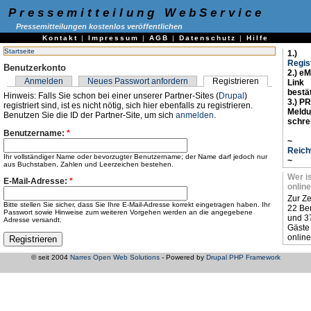
Pressemitteilung WebService
Pressemitteilungen kostenlos veröffentlichen
Kontakt
|
Impressum
|
AGB
|
Datenschutz
|
Hilfe
Startseite
1.)
Regis
Benutzerkonto
2.) eM
Anmelden
Neues Passwort anfordern
Registrieren
Link
bestä
Hinweis: Falls Sie schon bei einer unserer Partner-Sites (
Drupal
)
3.) PR
registriert sind, ist es nicht nötig, sich hier ebenfalls zu registrieren.
Meld
Benutzen Sie die ID der Partner-Site, um sich
anmelden
.
schre
Benutzername:
*
~
Reich
Ihr vollständiger Name oder bevorzugter Benutzername; der Name darf jedoch nur
~
aus Buchstaben, Zahlen und Leerzeichen bestehen.
Wer i
E-Mail-Adresse:
*
online
Zur Ze
Bitte stellen Sie sicher, dass Sie Ihre E-Mail-Adresse korrekt eingetragen haben. Ihr
22 Be
Passwort sowie Hinweise zum weiteren Vorgehen werden an die angegebene
und 3
Adresse versandt.
Gäste
online
© seit 2004
Narres Open Web Solutions
- Powered by
Drupal PHP Framework