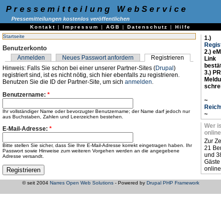
Pressemitteilung WebService
Pressemitteilungen kostenlos veröffentlichen
Kontakt
|
Impressum
|
AGB
|
Datenschutz
|
Hilfe
Startseite
1.)
Regis
Benutzerkonto
2.) eM
Anmelden
Neues Passwort anfordern
Registrieren
Link
bestä
Hinweis: Falls Sie schon bei einer unserer Partner-Sites (
Drupal
)
3.) PR
registriert sind, ist es nicht nötig, sich hier ebenfalls zu registrieren.
Meld
Benutzen Sie die ID der Partner-Site, um sich
anmelden
.
schre
Benutzername:
*
~
Reich
Ihr vollständiger Name oder bevorzugter Benutzername; der Name darf jedoch nur
~
aus Buchstaben, Zahlen und Leerzeichen bestehen.
Wer i
E-Mail-Adresse:
*
online
Zur Ze
Bitte stellen Sie sicher, dass Sie Ihre E-Mail-Adresse korrekt eingetragen haben. Ihr
21 Be
Passwort sowie Hinweise zum weiteren Vorgehen werden an die angegebene
und 3
Adresse versandt.
Gäste
online
© seit 2004
Narres Open Web Solutions
- Powered by
Drupal PHP Framework