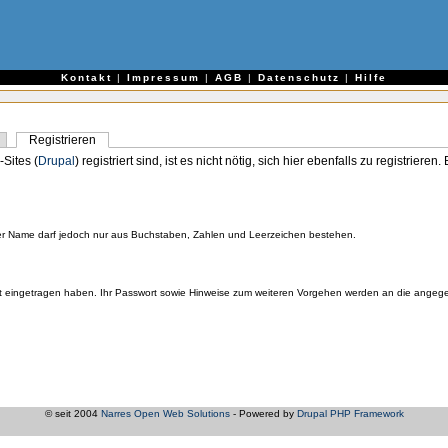
e
Kontakt
|
Impressum
|
AGB
|
Datenschutz
|
Hilfe
Registrieren
-Sites (
Drupal
) registriert sind, ist es nicht nötig, sich hier ebenfalls zu registriere
er Name darf jedoch nur aus Buchstaben, Zahlen und Leerzeichen bestehen.
orrekt eingetragen haben. Ihr Passwort sowie Hinweise zum weiteren Vorgehen werden an die ange
© seit 2004
Narres Open Web Solutions
- Powered by
Drupal PHP Framework