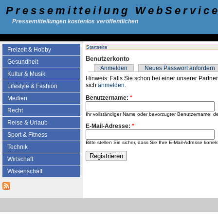
Pressemitteilung WebServic
Pressemitteilungen kostenlos veröffentlichen
Startseite
Freizeit & Hobby
Benutzerkonto
Gesundheit
Anmelden
Neues Passwort anfordern
Kultur & Musik
Hinweis: Falls Sie schon bei einer unserer Partner
sich
anmelden
.
Lifestyle & Fashion
Benutzername:
*
Medien
Recht
Ihr vollständiger Name oder bevorzugter Benutzername; d
Reise & Urlaub
E-Mail-Adresse:
*
Sport & Fitness
Bitte stellen Sie sicher, dass Sie Ihre E-Mail-Adresse k
Technik
Wirtschaft
Wissenschaft