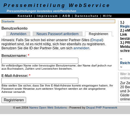
Pressemitteilung WebService
Pressemitteilungen kostenlos veröffentlichen
Kontakt
|
Impressum
|
AGB
|
Datenschutz
|
Hilfe
Startseite
1.)
Regis
Benutzerkonto
2.) eM
Anmelden
Neues Passwort anfordern
Registrieren
Link
bestä
Hinweis: Falls Sie schon bei einer unserer Partner-Sites (
Drupal
)
3.) PR
registriert sind, ist es nicht nötig, sich hier ebenfalls zu registrieren.
Meld
Benutzen Sie die ID der Partner-Site, um sich
anmelden
.
schre
Benutzername:
*
~
Reich
Ihr vollständiger Name oder bevorzugter Benutzername; der Name darf jedoch nur
~
aus Buchstaben, Zahlen und Leerzeichen bestehen.
Wer i
E-Mail-Adresse:
*
online
Zur Ze
Bitte stellen Sie sicher, dass Sie Ihre E-Mail-Adresse korrekt eingetragen haben. Ihr
20 Be
Passwort sowie Hinweise zum weiteren Vorgehen werden an die angegebene
und 3
Adresse versandt.
Gäste
online
© seit 2004
Narres Open Web Solutions
- Powered by
Drupal PHP Framework