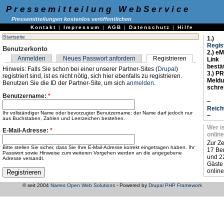
Pressemitteilung WebService
Pressemitteilungen kostenlos veröffentlichen
Kontakt
|
Impressum
|
AGB
|
Datenschutz
|
Hilfe
Startseite
1.)
Regis
Benutzerkonto
2.) eM
Anmelden
Neues Passwort anfordern
Registrieren
Link
bestä
Hinweis: Falls Sie schon bei einer unserer Partner-Sites (
Drupal
)
3.) PR
registriert sind, ist es nicht nötig, sich hier ebenfalls zu registrieren.
Meld
Benutzen Sie die ID der Partner-Site, um sich
anmelden
.
schre
Benutzername:
*
~
Reich
Ihr vollständiger Name oder bevorzugter Benutzername; der Name darf jedoch nur
~
aus Buchstaben, Zahlen und Leerzeichen bestehen.
Wer i
E-Mail-Adresse:
*
online
Zur Ze
Bitte stellen Sie sicher, dass Sie Ihre E-Mail-Adresse korrekt eingetragen haben. Ihr
17 Be
Passwort sowie Hinweise zum weiteren Vorgehen werden an die angegebene
und 2
Adresse versandt.
Gäste
online
© seit 2004
Narres Open Web Solutions
- Powered by
Drupal PHP Framework