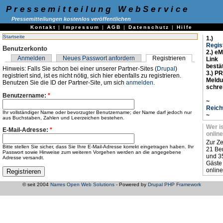
Pressemitteilung WebService
Pressemitteilungen kostenlos veröffentlichen
Kontakt
|
Impressum
|
AGB
|
Datenschutz
|
Hilfe
Startseite
1.)
Regis
Benutzerkonto
2.) eM
Anmelden
Neues Passwort anfordern
Registrieren
Link
bestä
Hinweis: Falls Sie schon bei einer unserer Partner-Sites (
Drupal
)
3.) PR
registriert sind, ist es nicht nötig, sich hier ebenfalls zu registrieren.
Meld
Benutzen Sie die ID der Partner-Site, um sich
anmelden
.
schre
Benutzername:
*
~
Reich
Ihr vollständiger Name oder bevorzugter Benutzername; der Name darf jedoch nur
~
aus Buchstaben, Zahlen und Leerzeichen bestehen.
Wer i
E-Mail-Adresse:
*
online
Zur Ze
Bitte stellen Sie sicher, dass Sie Ihre E-Mail-Adresse korrekt eingetragen haben. Ihr
21 Be
Passwort sowie Hinweise zum weiteren Vorgehen werden an die angegebene
und 3
Adresse versandt.
Gäste
online
© seit 2004
Narres Open Web Solutions
- Powered by
Drupal PHP Framework