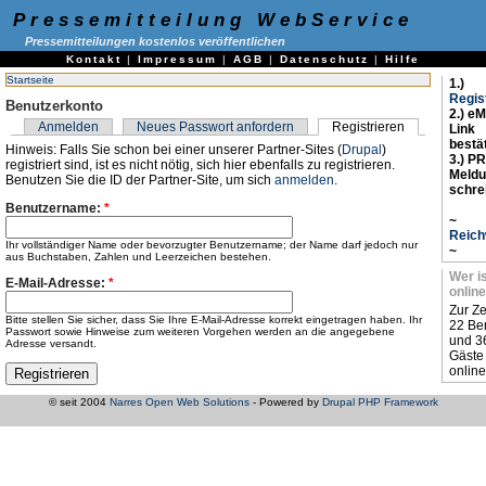
Pressemitteilung WebService
Pressemitteilungen kostenlos veröffentlichen
Kontakt
|
Impressum
|
AGB
|
Datenschutz
|
Hilfe
Startseite
1.)
Regis
Benutzerkonto
2.) eM
Anmelden
Neues Passwort anfordern
Registrieren
Link
bestä
Hinweis: Falls Sie schon bei einer unserer Partner-Sites (
Drupal
)
3.) PR
registriert sind, ist es nicht nötig, sich hier ebenfalls zu registrieren.
Meld
Benutzen Sie die ID der Partner-Site, um sich
anmelden
.
schre
Benutzername:
*
~
Reich
Ihr vollständiger Name oder bevorzugter Benutzername; der Name darf jedoch nur
~
aus Buchstaben, Zahlen und Leerzeichen bestehen.
Wer i
E-Mail-Adresse:
*
online
Zur Ze
Bitte stellen Sie sicher, dass Sie Ihre E-Mail-Adresse korrekt eingetragen haben. Ihr
22 Be
Passwort sowie Hinweise zum weiteren Vorgehen werden an die angegebene
und 3
Adresse versandt.
Gäste
online
© seit 2004
Narres Open Web Solutions
- Powered by
Drupal PHP Framework