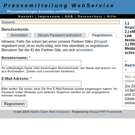
Pressemitteilung WebService
Pressemitteilungen kostenlos veröffentlichen
Kontakt
|
Impressum
|
AGB
|
Datenschutz
|
Hilfe
Startseite
1.)
Regis
Benutzerkonto
2.) eM
Anmelden
Neues Passwort anfordern
Registrieren
Link
bestä
Hinweis: Falls Sie schon bei einer unserer Partner-Sites (
Drupal
)
3.) PR
registriert sind, ist es nicht nötig, sich hier ebenfalls zu registrieren.
Meld
Benutzen Sie die ID der Partner-Site, um sich
anmelden
.
schre
Benutzername:
*
~
Reich
Ihr vollständiger Name oder bevorzugter Benutzername; der Name darf jedoch nur
~
aus Buchstaben, Zahlen und Leerzeichen bestehen.
Wer i
E-Mail-Adresse:
*
online
Zur Ze
Bitte stellen Sie sicher, dass Sie Ihre E-Mail-Adresse korrekt eingetragen haben. Ihr
14 Be
Passwort sowie Hinweise zum weiteren Vorgehen werden an die angegebene
und 3
Adresse versandt.
Gäste
online
© seit 2004
Narres Open Web Solutions
- Powered by
Drupal PHP Framework