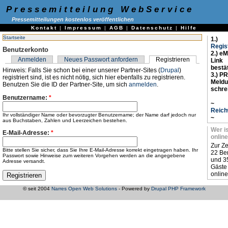
Pressemitteilung WebService
Pressemitteilungen kostenlos veröffentlichen
Kontakt
|
Impressum
|
AGB
|
Datenschutz
|
Hilfe
Startseite
1.)
Regis
Benutzerkonto
2.) eM
Anmelden
Neues Passwort anfordern
Registrieren
Link
bestä
Hinweis: Falls Sie schon bei einer unserer Partner-Sites (
Drupal
)
3.) PR
registriert sind, ist es nicht nötig, sich hier ebenfalls zu registrieren.
Meld
Benutzen Sie die ID der Partner-Site, um sich
anmelden
.
schre
Benutzername:
*
~
Reich
Ihr vollständiger Name oder bevorzugter Benutzername; der Name darf jedoch nur
~
aus Buchstaben, Zahlen und Leerzeichen bestehen.
Wer i
E-Mail-Adresse:
*
online
Zur Ze
Bitte stellen Sie sicher, dass Sie Ihre E-Mail-Adresse korrekt eingetragen haben. Ihr
22 Be
Passwort sowie Hinweise zum weiteren Vorgehen werden an die angegebene
und 3
Adresse versandt.
Gäste
online
© seit 2004
Narres Open Web Solutions
- Powered by
Drupal PHP Framework