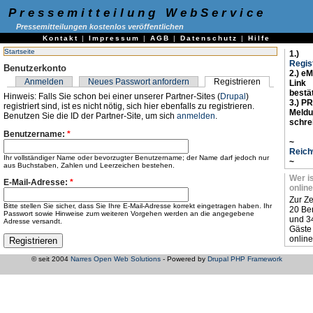
Pressemitteilung WebService
Pressemitteilungen kostenlos veröffentlichen
Kontakt
|
Impressum
|
AGB
|
Datenschutz
|
Hilfe
Startseite
1.)
Regis
Benutzerkonto
2.) eM
Anmelden
Neues Passwort anfordern
Registrieren
Link
bestä
Hinweis: Falls Sie schon bei einer unserer Partner-Sites (
Drupal
)
3.) PR
registriert sind, ist es nicht nötig, sich hier ebenfalls zu registrieren.
Meld
Benutzen Sie die ID der Partner-Site, um sich
anmelden
.
schre
Benutzername:
*
~
Reich
Ihr vollständiger Name oder bevorzugter Benutzername; der Name darf jedoch nur
~
aus Buchstaben, Zahlen und Leerzeichen bestehen.
Wer i
E-Mail-Adresse:
*
online
Zur Ze
Bitte stellen Sie sicher, dass Sie Ihre E-Mail-Adresse korrekt eingetragen haben. Ihr
20 Be
Passwort sowie Hinweise zum weiteren Vorgehen werden an die angegebene
und 3
Adresse versandt.
Gäste
online
© seit 2004
Narres Open Web Solutions
- Powered by
Drupal PHP Framework