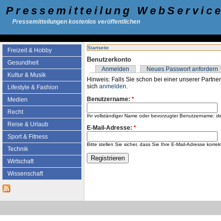
Pressemitteilung WebServic
Pressemitteilungen kostenlos veröffentlichen
Startseite
Freizeit & Hobby
Benutzerkonto
Gesundheit
Anmelden
Neues Passwort anfordern
Kultur & Musik
Hinweis: Falls Sie schon bei einer unserer Partner
sich
anmelden
.
Lifestyle & Fashion
Benutzername:
*
Medien
Recht
Ihr vollständiger Name oder bevorzugter Benutzername; d
Reise & Urlaub
E-Mail-Adresse:
*
Sport & Fitness
Bitte stellen Sie sicher, dass Sie Ihre E-Mail-Adresse k
Technik
Wirtschaft
Wissenschaft