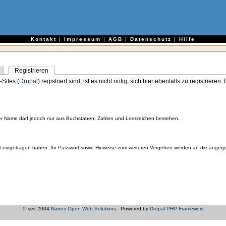
e
Kontakt
|
Impressum
|
AGB
|
Datenschutz
|
Hilfe
Registrieren
-Sites (
Drupal
) registriert sind, ist es nicht nötig, sich hier ebenfalls zu registriere
er Name darf jedoch nur aus Buchstaben, Zahlen und Leerzeichen bestehen.
orrekt eingetragen haben. Ihr Passwort sowie Hinweise zum weiteren Vorgehen werden an die ange
© seit 2004
Narres Open Web Solutions
- Powered by
Drupal PHP Framework