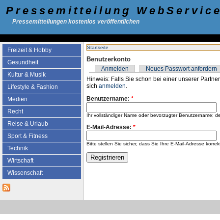
Pressemitteilung WebServic
Pressemitteilungen kostenlos veröffentlichen
Startseite
Freizeit & Hobby
Benutzerkonto
Gesundheit
Anmelden
Neues Passwort anfordern
Kultur & Musik
Hinweis: Falls Sie schon bei einer unserer Partner
sich
anmelden
.
Lifestyle & Fashion
Benutzername:
*
Medien
Recht
Ihr vollständiger Name oder bevorzugter Benutzername; d
Reise & Urlaub
E-Mail-Adresse:
*
Sport & Fitness
Bitte stellen Sie sicher, dass Sie Ihre E-Mail-Adresse k
Technik
Wirtschaft
Wissenschaft