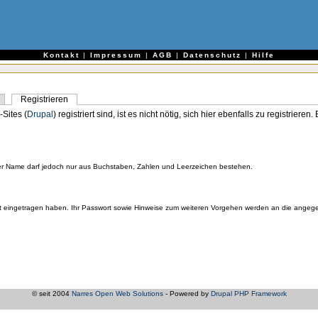
e
Kontakt
|
Impressum
|
AGB
|
Datenschutz
|
Hilfe
Registrieren
-Sites (
Drupal
) registriert sind, ist es nicht nötig, sich hier ebenfalls zu registriere
er Name darf jedoch nur aus Buchstaben, Zahlen und Leerzeichen bestehen.
orrekt eingetragen haben. Ihr Passwort sowie Hinweise zum weiteren Vorgehen werden an die ange
© seit 2004
Narres Open Web Solutions
- Powered by
Drupal PHP Framework