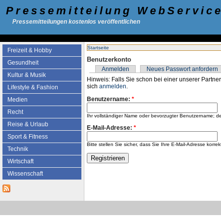
Pressemitteilung WebServic
Pressemitteilungen kostenlos veröffentlichen
Startseite
Freizeit & Hobby
Benutzerkonto
Gesundheit
Anmelden
Neues Passwort anfordern
Kultur & Musik
Hinweis: Falls Sie schon bei einer unserer Partner
sich
anmelden
.
Lifestyle & Fashion
Benutzername:
*
Medien
Recht
Ihr vollständiger Name oder bevorzugter Benutzername; d
Reise & Urlaub
E-Mail-Adresse:
*
Sport & Fitness
Bitte stellen Sie sicher, dass Sie Ihre E-Mail-Adresse k
Technik
Wirtschaft
Wissenschaft