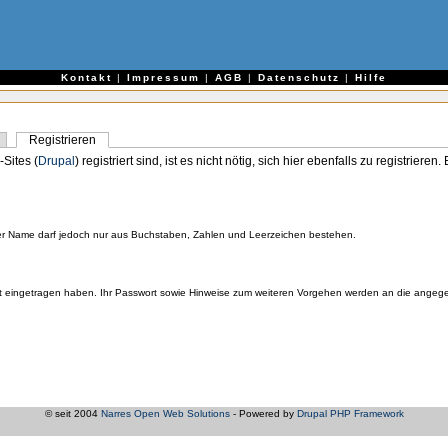
e
Kontakt
|
Impressum
|
AGB
|
Datenschutz
|
Hilfe
Registrieren
-Sites (
Drupal
) registriert sind, ist es nicht nötig, sich hier ebenfalls zu registriere
er Name darf jedoch nur aus Buchstaben, Zahlen und Leerzeichen bestehen.
orrekt eingetragen haben. Ihr Passwort sowie Hinweise zum weiteren Vorgehen werden an die ange
© seit 2004
Narres Open Web Solutions
- Powered by
Drupal PHP Framework