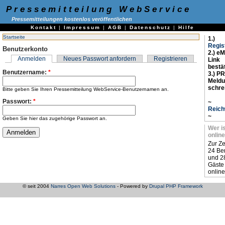
Pressemitteilung WebService
Pressemitteilungen kostenlos veröffentlichen
Kontakt
|
Impressum
|
AGB
|
Datenschutz
|
Hilfe
Startseite
1.)
Regis
Benutzerkonto
2.) eM
Anmelden
Neues Passwort anfordern
Registrieren
Link
bestä
Benutzername:
*
3.) PR
Meld
schre
Bitte geben Sie Ihren Pressemitteilung WebService-Benutzernamen an.
Passwort:
*
~
Reich
~
Geben Sie hier das zugehörige Passwort an.
Wer i
online
Zur Ze
24 Be
und 2
Gäste
online
© seit 2004
Narres Open Web Solutions
- Powered by
Drupal PHP Framework