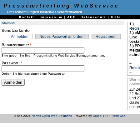
Pressemitteilung WebService
Pressemitteilungen kostenlos veröffentlichen
Kontakt
|
Impressum
|
AGB
|
Datenschutz
|
Hilfe
Startseite
1.)
Regis
Benutzerkonto
2.) eM
Anmelden
Neues Passwort anfordern
Registrieren
Link
bestä
Benutzername:
*
3.) PR
Meld
schre
Bitte geben Sie Ihren Pressemitteilung WebService-Benutzernamen an.
Passwort:
*
~
Reich
~
Geben Sie hier das zugehörige Passwort an.
Wer i
online
Zur Ze
22 Be
und 2
Gäste
online
© seit 2004
Narres Open Web Solutions
- Powered by
Drupal PHP Framework