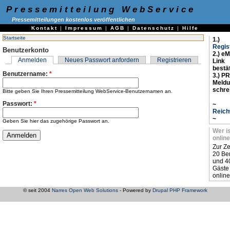
Pressemitteilung WebService
Pressemitteilungen kostenlos veröffentlichen
Kontakt
|
Impressum
|
AGB
|
Datenschutz
|
Hilfe
Startseite
1.)
Regis
Benutzerkonto
2.) eM
Anmelden
Neues Passwort anfordern
Registrieren
Link
bestä
Benutzername:
*
3.) PR
Meld
schre
Bitte geben Sie Ihren Pressemitteilung WebService-Benutzernamen an.
Passwort:
*
~
Reich
~
Geben Sie hier das zugehörige Passwort an.
Wer i
online
Zur Ze
20 Be
und 4
Gäste
online
© seit 2004
Narres Open Web Solutions
- Powered by
Drupal PHP Framework