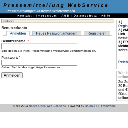
Pressemitteilung WebService
Pressemitteilungen kostenlos veröffentlichen
Kontakt
|
Impressum
|
AGB
|
Datenschutz
|
Hilfe
Startseite
1.)
Regis
Benutzerkonto
2.) eM
Anmelden
Neues Passwort anfordern
Registrieren
Link
bestä
Benutzername:
*
3.) PR
Meld
schre
Bitte geben Sie Ihren Pressemitteilung WebService-Benutzernamen an.
Passwort:
*
~
Reich
~
Geben Sie hier das zugehörige Passwort an.
Wer i
online
Zur Ze
20 Be
und 4
Gäste
online
© seit 2004
Narres Open Web Solutions
- Powered by
Drupal PHP Framework