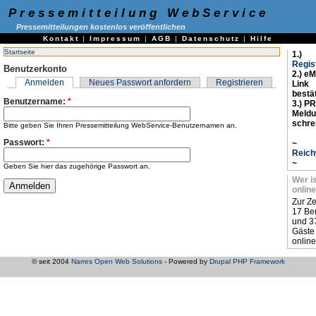
Pressemitteilung WebService
Pressemitteilungen kostenlos veröffentlichen
Kontakt
|
Impressum
|
AGB
|
Datenschutz
|
Hilfe
Startseite
1.)
Regis
Benutzerkonto
2.) eM
Anmelden
Neues Passwort anfordern
Registrieren
Link
bestä
Benutzername:
*
3.) PR
Meld
schre
Bitte geben Sie Ihren Pressemitteilung WebService-Benutzernamen an.
Passwort:
*
~
Reich
~
Geben Sie hier das zugehörige Passwort an.
Wer i
online
Zur Ze
17 Be
und 3
Gäste
online
© seit 2004
Narres Open Web Solutions
- Powered by
Drupal PHP Framework