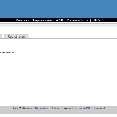
e
Kontakt
|
Impressum
|
AGB
|
Datenschutz
|
Hilfe
Registrieren
zernamen an.
© seit 2004
Narres Open Web Solutions
- Powered by
Drupal PHP Framework