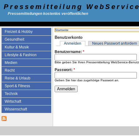
Pressemitteilung WebServic
Pressemitteilungen kostenlos veröffentlichen
Startseite
Freizeit & Hobby
Benutzerkonto
Gesundheit
Anmelden
Neues Passwort anfordern
Kultur & Musik
Benutzername:
*
Lifestyle & Fashion
Bitte geben Sie Ihren Pressemitteilung WebService-Benut
Medien
Passwort:
*
Recht
Reise & Urlaub
Geben Sie hier das zugehörige Passwort an.
Sport & Fitness
Technik
Wirtschaft
Wissenschaft