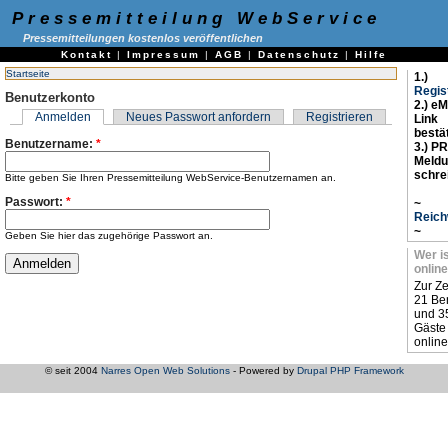
Pressemitteilung WebService
Pressemitteilungen kostenlos veröffentlichen
Kontakt
|
Impressum
|
AGB
|
Datenschutz
|
Hilfe
Startseite
1.)
Regis
Benutzerkonto
2.) eM
Anmelden
Neues Passwort anfordern
Registrieren
Link
bestä
Benutzername:
*
3.) PR
Meld
schre
Bitte geben Sie Ihren Pressemitteilung WebService-Benutzernamen an.
Passwort:
*
~
Reich
~
Geben Sie hier das zugehörige Passwort an.
Wer i
online
Zur Ze
21 Be
und 3
Gäste
online
© seit 2004
Narres Open Web Solutions
- Powered by
Drupal PHP Framework