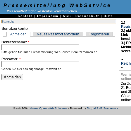
Pressemitteilung WebService
Pressemitteilungen kostenlos veröffentlichen
Kontakt
|
Impressum
|
AGB
|
Datenschutz
|
Hilfe
Startseite
1.)
Regis
Benutzerkonto
2.) eM
Anmelden
Neues Passwort anfordern
Registrieren
Link
bestä
Benutzername:
*
3.) PR
Meld
schre
Bitte geben Sie Ihren Pressemitteilung WebService-Benutzernamen an.
Passwort:
*
~
Reich
~
Geben Sie hier das zugehörige Passwort an.
Wer i
online
Zur Ze
21 Be
und 3
Gäste
online
© seit 2004
Narres Open Web Solutions
- Powered by
Drupal PHP Framework