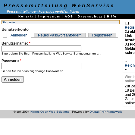
Pressemitteilung WebService
Pressemitteilungen kostenlos veröffentlichen
Kontakt
|
Impressum
|
AGB
|
Datenschutz
|
Hilfe
Startseite
1.)
Regis
Benutzerkonto
2.) eM
Anmelden
Neues Passwort anfordern
Registrieren
Link
bestä
Benutzername:
*
3.) PR
Meld
schre
Bitte geben Sie Ihren Pressemitteilung WebService-Benutzernamen an.
Passwort:
*
~
Reich
~
Geben Sie hier das zugehörige Passwort an.
Wer i
online
Zur Ze
18 Be
und 2
Gäste
online
© seit 2004
Narres Open Web Solutions
- Powered by
Drupal PHP Framework