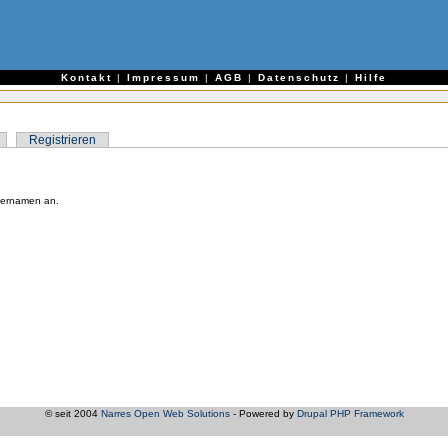
e
Kontakt
|
Impressum
|
AGB
|
Datenschutz
|
Hilfe
Registrieren
zernamen an.
© seit 2004
Narres Open Web Solutions
- Powered by
Drupal PHP Framework