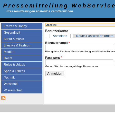
Pressemitteilung WebServic
Pressemitteilungen kostenlos veröffentlichen
Startseite
Freizeit & Hobby
Benutzerkonto
Gesundheit
Anmelden
Neues Passwort anfordern
Kultur & Musik
Benutzername:
*
Lifestyle & Fashion
Bitte geben Sie Ihren Pressemitteilung WebService-Benut
Medien
Passwort:
*
Recht
Reise & Urlaub
Geben Sie hier das zugehörige Passwort an.
Sport & Fitness
Technik
Wirtschaft
Wissenschaft