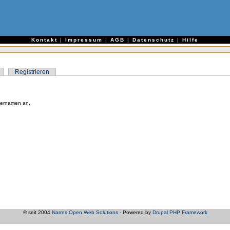
e
Kontakt
|
Impressum
|
AGB
|
Datenschutz
|
Hilfe
Registrieren
zernamen an.
© seit 2004
Narres Open Web Solutions
- Powered by
Drupal PHP Framework