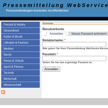
Pressemitteilung WebServic
Pressemitteilungen kostenlos veröffentlichen
Startseite
Freizeit & Hobby
Benutzerkonto
Gesundheit
Anmelden
Neues Passwort anfordern
Kultur & Musik
Benutzername:
*
Lifestyle & Fashion
Bitte geben Sie Ihren Pressemitteilung WebService-Benut
Medien
Passwort:
*
Recht
Reise & Urlaub
Geben Sie hier das zugehörige Passwort an.
Sport & Fitness
Technik
Wirtschaft
Wissenschaft