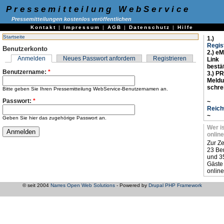
Pressemitteilung WebService
Pressemitteilungen kostenlos veröffentlichen
Kontakt
|
Impressum
|
AGB
|
Datenschutz
|
Hilfe
Startseite
1.)
Regis
Benutzerkonto
2.) eM
Anmelden
Neues Passwort anfordern
Registrieren
Link
bestä
Benutzername:
*
3.) PR
Meld
schre
Bitte geben Sie Ihren Pressemitteilung WebService-Benutzernamen an.
Passwort:
*
~
Reich
~
Geben Sie hier das zugehörige Passwort an.
Wer i
online
Zur Ze
23 Be
und 3
Gäste
online
© seit 2004
Narres Open Web Solutions
- Powered by
Drupal PHP Framework