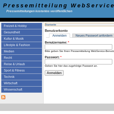
Pressemitteilung WebServic
Pressemitteilungen kostenlos veröffentlichen
Startseite
Freizeit & Hobby
Benutzerkonto
Gesundheit
Anmelden
Neues Passwort anfordern
Kultur & Musik
Benutzername:
*
Lifestyle & Fashion
Bitte geben Sie Ihren Pressemitteilung WebService-Benut
Medien
Passwort:
*
Recht
Reise & Urlaub
Geben Sie hier das zugehörige Passwort an.
Sport & Fitness
Technik
Wirtschaft
Wissenschaft