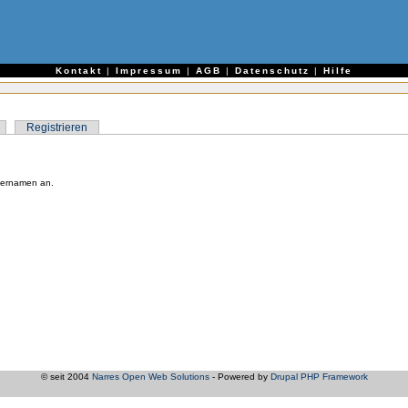
e
Kontakt
|
Impressum
|
AGB
|
Datenschutz
|
Hilfe
Registrieren
zernamen an.
© seit 2004
Narres Open Web Solutions
- Powered by
Drupal PHP Framework