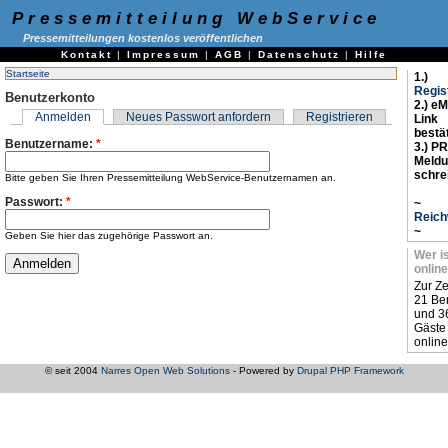
Pressemitteilung WebService
Pressemitteilungen kostenlos veröffentlichen
Kontakt
|
Impressum
|
AGB
|
Datenschutz
|
Hilfe
Startseite
1.)
Regis
Benutzerkonto
2.) eM
Anmelden
Neues Passwort anfordern
Registrieren
Link
bestä
Benutzername:
*
3.) PR
Meld
schre
Bitte geben Sie Ihren Pressemitteilung WebService-Benutzernamen an.
Passwort:
*
~
Reich
~
Geben Sie hier das zugehörige Passwort an.
Wer i
online
Zur Ze
21 Be
und 3
Gäste
online
© seit 2004
Narres Open Web Solutions
- Powered by
Drupal PHP Framework