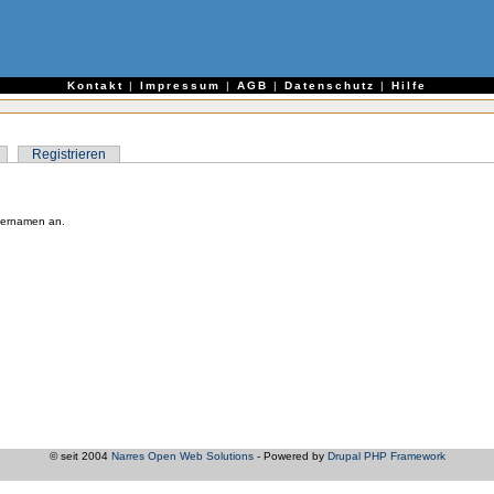
e
Kontakt
|
Impressum
|
AGB
|
Datenschutz
|
Hilfe
Registrieren
zernamen an.
© seit 2004
Narres Open Web Solutions
- Powered by
Drupal PHP Framework