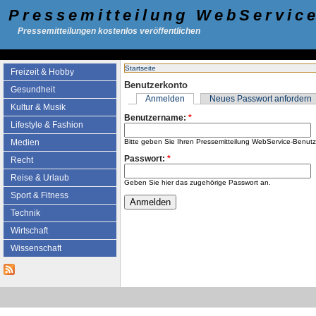
Pressemitteilung WebServic
Pressemitteilungen kostenlos veröffentlichen
Startseite
Freizeit & Hobby
Benutzerkonto
Gesundheit
Anmelden
Neues Passwort anfordern
Kultur & Musik
Benutzername:
*
Lifestyle & Fashion
Bitte geben Sie Ihren Pressemitteilung WebService-Benut
Medien
Passwort:
*
Recht
Reise & Urlaub
Geben Sie hier das zugehörige Passwort an.
Sport & Fitness
Technik
Wirtschaft
Wissenschaft