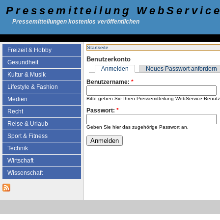
Pressemitteilung WebServic
Pressemitteilungen kostenlos veröffentlichen
Startseite
Freizeit & Hobby
Benutzerkonto
Gesundheit
Anmelden
Neues Passwort anfordern
Kultur & Musik
Benutzername:
*
Lifestyle & Fashion
Bitte geben Sie Ihren Pressemitteilung WebService-Benut
Medien
Passwort:
*
Recht
Reise & Urlaub
Geben Sie hier das zugehörige Passwort an.
Sport & Fitness
Technik
Wirtschaft
Wissenschaft