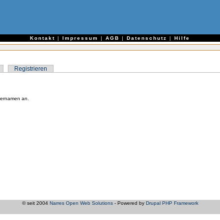
e
Kontakt
|
Impressum
|
AGB
|
Datenschutz
|
Hilfe
Registrieren
zernamen an.
© seit 2004
Narres Open Web Solutions
- Powered by
Drupal PHP Framework