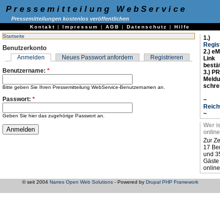
Pressemitteilung WebService
Pressemitteilungen kostenlos veröffentlichen
Kontakt
|
Impressum
|
AGB
|
Datenschutz
|
Hilfe
Startseite
1.)
Regis
Benutzerkonto
2.) eM
Anmelden
Neues Passwort anfordern
Registrieren
Link
bestä
Benutzername:
*
3.) PR
Meld
schre
Bitte geben Sie Ihren Pressemitteilung WebService-Benutzernamen an.
Passwort:
*
~
Reich
~
Geben Sie hier das zugehörige Passwort an.
Wer i
online
Zur Ze
17 Be
und 3
Gäste
online
© seit 2004
Narres Open Web Solutions
- Powered by
Drupal PHP Framework