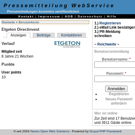
Pressemitteilung WebService
Pressemitteilungen kostenlos veröffentlichen
Kontakt
|
Impressum
|
AGB
|
Datenschutz
|
Hilfe
Startseite
»
Benutzerkonto
1.)
Registrieren
2.) eMail Link bestätige
Etgeton Directinvest
3.) PR-Meldung
Anzeigen
Beiträge
Kontaktieren
schreiben
Verlauf
~
Reichweite
~
Mitglied seit
Benutzeranmeldung
8 Jahre 21 Wochen
Benutzername:
*
Punkte
User points
Passwort:
*
10
Registrieren
Neues Passwort
anfordern
Wer ist online
Zur Zeit sind 17 Benutze
und 3611 Gäste online.
© seit 2004
Narres Open Web Solutions
- Powered by
Drupal PHP Framework